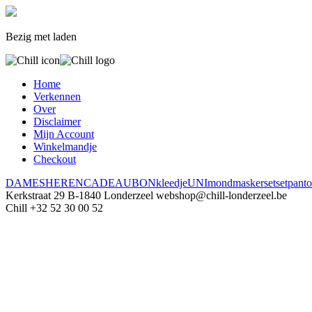
Bezig met laden
Home
Verkennen
Over
Disclaimer
Mijn Account
Winkelmandje
Checkout
DAMES
HEREN
CADEAUBON
kleedje
UNI
mondmasker
set
set
panto
Kerkstraat 29
B-1840 Londerzeel
webshop@chill-londerzeel.be
Chill
+32 52 30 00 52